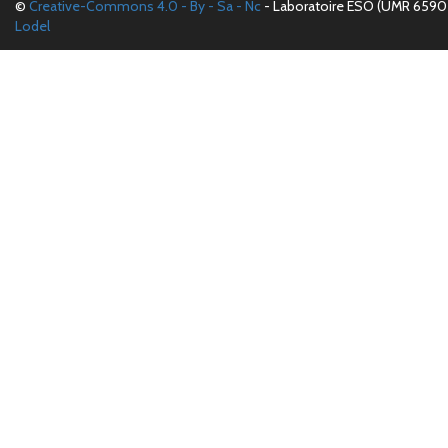
©
Creative-Commons 4.0 - By - Sa - Nc
- Laboratoire ESO (UMR 6590 
Lodel