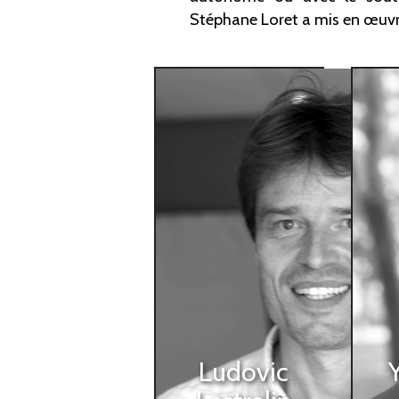
Stéphane Loret a mis en œuvre
Ludovic Lestrelin
Yvo
Maître de conférences en STAPS, Univer
Che
Normandie, UMR 6590 Espaces et Soci
géog
Rennes 
ludovic.lestrelin@unicaen.fr
et
https://www.unicaen.fr/recherche/mrsh/pa
yvo
Dernière planch
ht
rennes
Quand le football déborde le stade. Marse
supporters et les enjeux de la mémoi
Dern
Ludovic