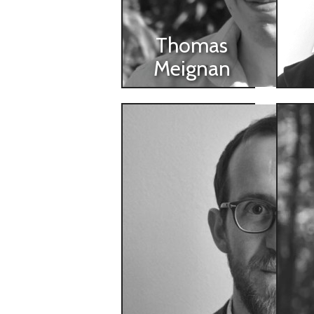
Thomas
Meignan
Sylvain Dufraisse
Her
Maître de conférences en
Profe
STAPS, Nantes Université,
Institut
Centre Nantais de Sociologie
scienc
(CENS)
6590 
sylvain.dufraisse@univ-
nantes.fr
herve.d
https://www.univ-
nantes.fr/sylvain-dufraisse
https
renne
Dernière planche
parue :
Der