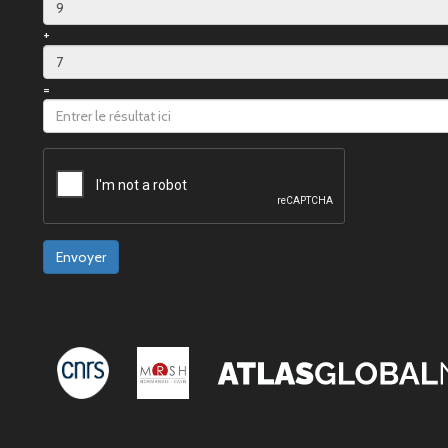
+
=
Envoyer