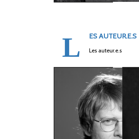
de la toponymie
ES AUTEUR.E.S
L
Les auteur.e.s
Philippe Vonnard
Ant
Chargé de cours, Institut des Sciences du
Université de Lausanne, Chercheur FNS S
docto
Université de Fribourg
labor
5204, U
philippe.vonnard@unil.ch
https://www.unifr.ch/directory/fr/people/3
a
str
Dernière planche p
Dern