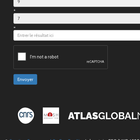
+
=
Envoyer