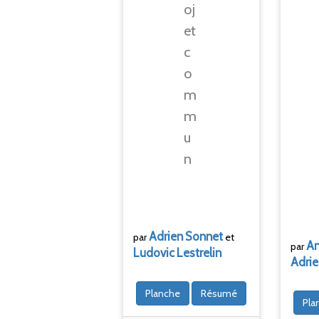
oj
et
c
o
m
m
u
n
Adrien
Sonnet
par
et
An
par
Ludovic
Lestrelin
Adri
Planche
Résumé
Pla