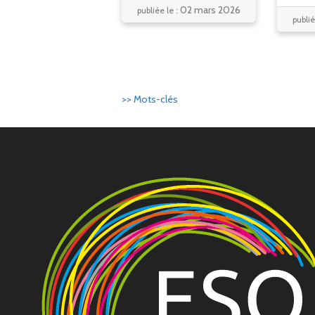
02 mars 2026
publiée le :
publié
>> Mots-clés