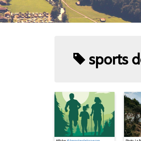
sports d
Affiche :
© bagnolesdelorne.com
Photo : La 