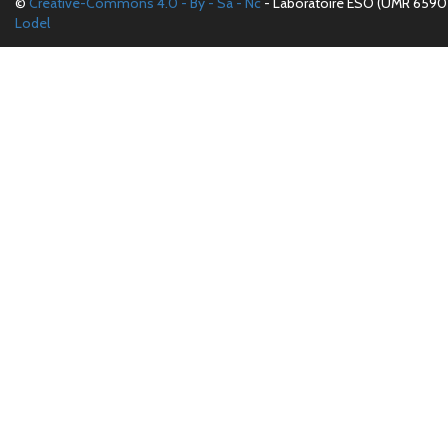
©
Creative-Commons 4.0 - By - Sa - Nc
- Laboratoire ESO (UMR 6590 
Lodel