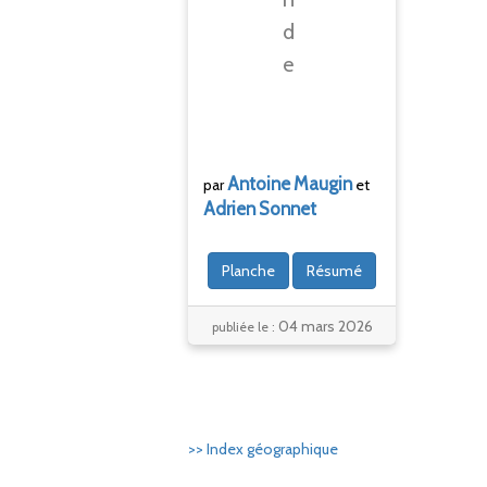
d
e
Antoine
Maugin
par
et
Adrien
Sonnet
Planche
Résumé
04 mars 2026
publiée le :
>> Index géographique