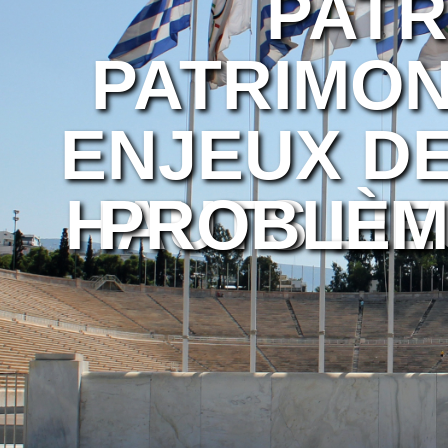
PATR
PATRIMON
DIFFUSION
ENJEUX DE
HAUTS LIE
PROBLÈM
SP