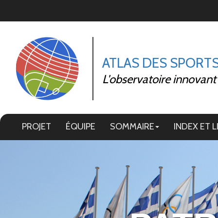
Panneau de gestion des cookies
ATLAS DES SPORT
L'observatoire innovant
PROJET
ÉQUIPE
SOMMAIRE
INDEX ET L
Image 01
Image 02
Image 12