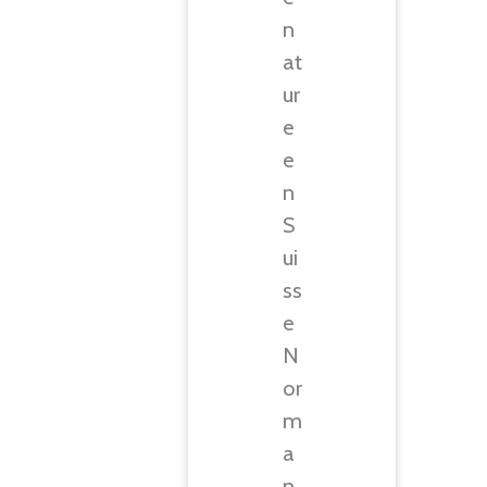
n
at
ur
e
e
n
S
ui
ss
e
N
or
m
a
n