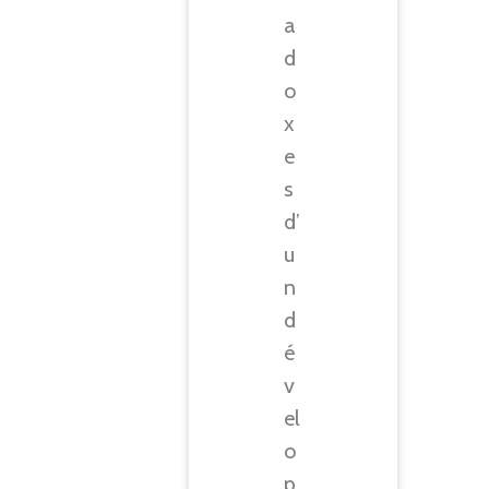
a
d
o
x
e
s
d’
u
n
d
é
v
el
o
p