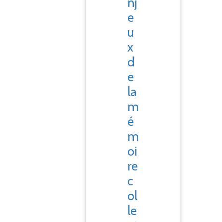
nj
e
u
x
d
e
la
m
é
m
oi
re
c
ol
le