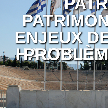
PATR
PATRIMON
ENJEUX DE
HAUTS LIE
PROBLÈM