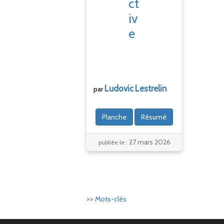
ct
iv
e
Ludovic
Lestrelin
par
Planche
Résumé
27 mars 2026
publiée le :
>> Mots-clés