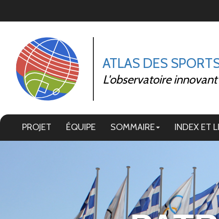
Panneau de gestion des cookies
ATLAS DES SPORT
L'observatoire innovant
PROJET
ÉQUIPE
SOMMAIRE
INDEX ET L
Image 01
Image 12