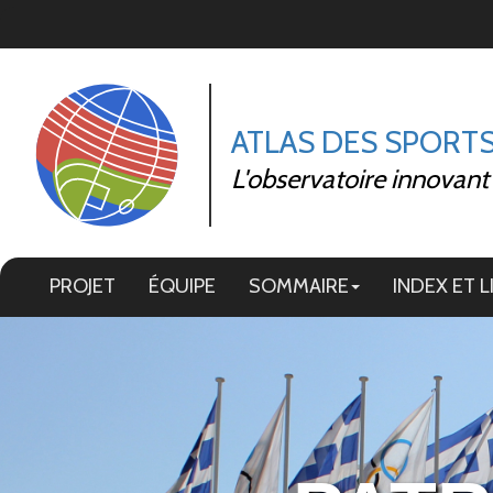
Panneau de gestion des cookies
ATLAS DES SPORT
L'observatoire innovant
PROJET
ÉQUIPE
SOMMAIRE
INDEX ET L
Image 01
Image 12