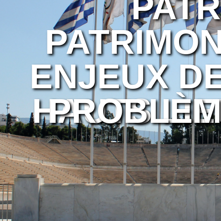
PATR
PATRIMON
ENJEUX DE
HAUTS LIE
PROBLÈM