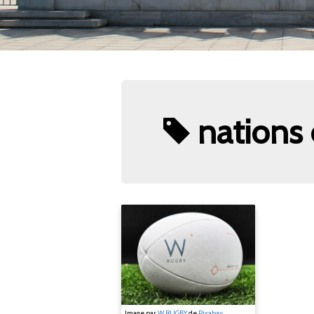
nations
Image par
W RUGBY
de
Pixabay