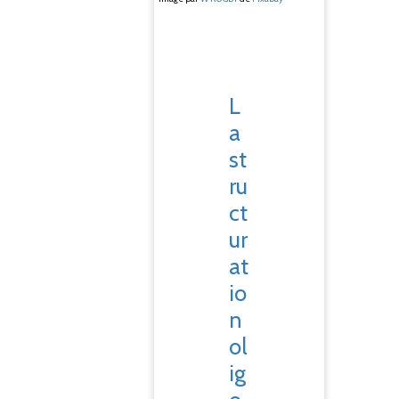
L
a
st
ru
ct
ur
at
io
n
ol
ig