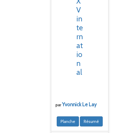
X
V
in
te
rn
at
io
n
al
Yvonnick
Le Lay
par
Planche
Résumé