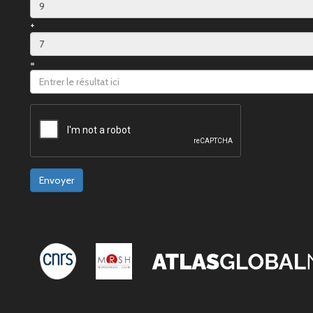
+
=
Envoyer