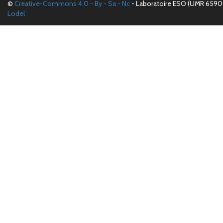
©
Creative-Commons 4.0 - By - Sa - Nc
- Laboratoire ESO (UMR 6590 
Lodel