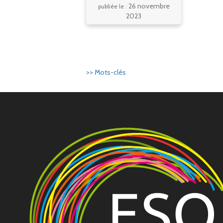
26 novembre
publiée le :
2023
>> Mots-clés